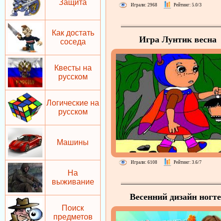
Защита
Играли: 2968
Рейтинг: 5.0/3
Как достать
Игра Лунтик весна
соседа
Квесты на
русском
Логические на
русском
Машины
Играли: 6108
Рейтинг: 3.6/7
На
выживание
Весенний дизайн ногт
Поиск
предметов