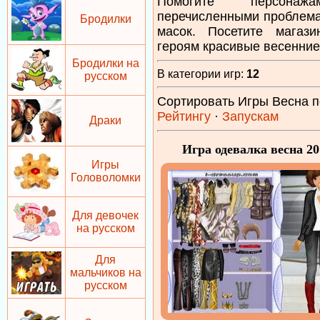
Помогите персона
перечисленными проблем
Бродилки
масок. Посетите магаз
героям красивые весенние
Бродилки на
В категории игр
:
12
русском
Сортировать Игры Весна п
Рейтингу
·
Запускам
Драки
Игра одевалка весна 20
Игры
Головоломки
Для девочек
на русском
Для
мальчиков на
русском