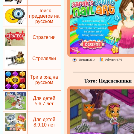
Поиск
предметов на
русском
Стратегии
Стрелялки
Играли: 2914
Рейтинг: 4.7/3
Три в ряд на
Тото: Подснежники
русском
Для детей
5,6,7 лет
Для детей
8,9,10 лет