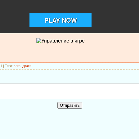
21
|
Теги
:
сега
,
драки
Отправить