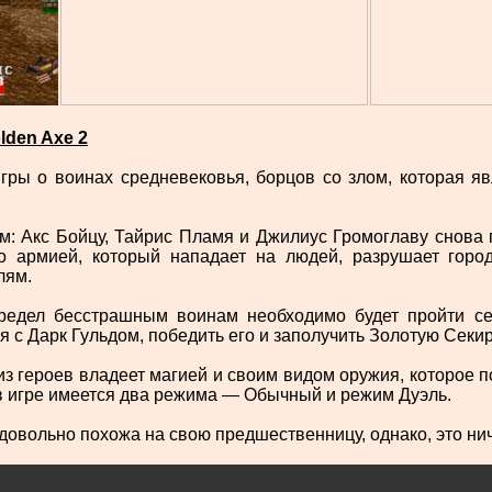
lden Axe 2
игры о воинах средневековья, борцов со злом, которая 
м: Акс Бойцу, Тайрис Пламя и Джилиус Громоглаву снова 
о армией, который нападает на людей, разрушает горо
лям.
предел бесстрашным воинам необходимо будет пройти с
я с Дарк Гульдом, победить его и заполучить Золотую Секир
из героев владеет магией и своим видом оружия, которое п
 в игре имеется два режима — Обычный и режим Дуэль.
довольно похожа на свою предшественницу, однако, это нич