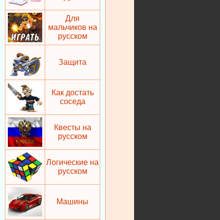
Для
мальчиков на
русском
Защита
Как достать
соседа
Квесты на
русском
Логические на
русском
Машины