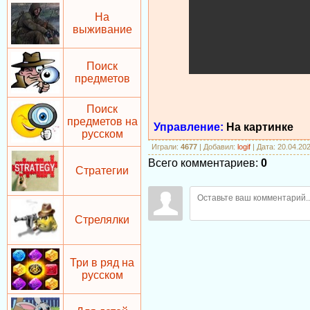
На
выживание
Поиск
предметов
Поиск
предметов на
Управление:
На картинке
русском
Играли
:
4677
|
Добавил
:
logif
| Дата: 20.04.20
Всего комментариев
:
0
Стратегии
Стрелялки
Три в ряд на
русском