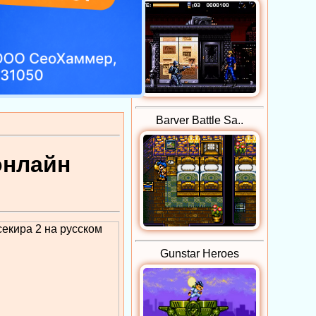
Barver Battle Sa..
онлайн
Gunstar Heroes