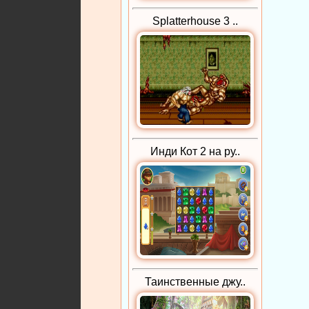
Splatterhouse 3 ..
Инди Кот 2 на ру..
Таинственные джу..