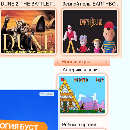
DUNE 2: THE BATTLE F..
Земной ноль. EARTHBO..
Новые игры
Астерикс и велик..
Реклама
Робокоп против Т..