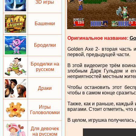
3D игры
Башенки
Оригинальное название:
Go
Бродилки
Golden Axe 2- вторая часть 
первой, предыдущей части.
Бродилки на
В этой видеоигре трём воина
русском
злобным Дарк Гульдом и ег
неприятностей местным жите
Чтобы остановить этот бес
Драки
чтобы в самом конце сразитьс
Также, как и раньше, каждый 
Игры
врагами. Стоит отметить, что
Головоломки
В целом, игрушка получилась 
Для девочек
на русском