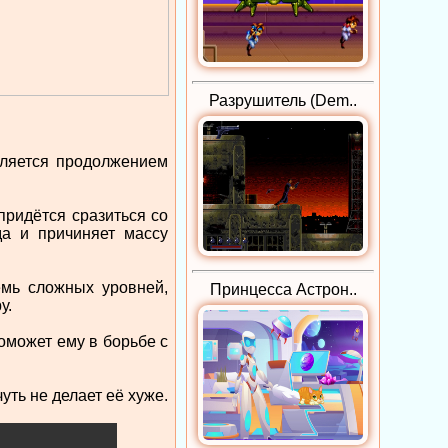
Разрушитель (Dem..
является продолжением
придётся сразиться со
да и причиняет массу
емь сложных уровней,
Принцесса Астрон..
у.
оможет ему в борьбе с
уть не делает её хуже.