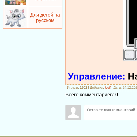
Для детей на
русском
Управление:
Н
Играли
:
1502
|
Добавил
:
logif
| Дата: 24.12.20
Всего комментариев
:
0