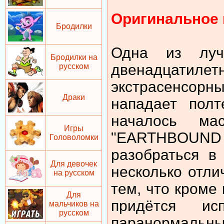
Оригинальное 
Бродилки
Одна из лу
Бродилки на
двенадцат
русском
экстрасенсорн
Драки
нападает полт
началось ма
Игры
"EARTHBOUND
Головоломки
разобраться в
Для девочек
несколько отл
на русском
тем, что кроме
Для
придётся ис
мальчиков на
русском
паранормальн