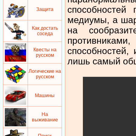
способностей 
Защита
медиумы, а шар
на сообразит
Как достать
соседа
противникам
способностей,
Квесты на
русском
лишь самый общи
Логические на
русском
Машины
На
выживание
Поиск