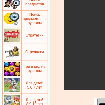
предметов
Поиск
предметов на
русском
Стратегии
Стрелялки
Три в ряд на
русском
Для детей
5,6,7 лет
Для детей
8,9,10 лет