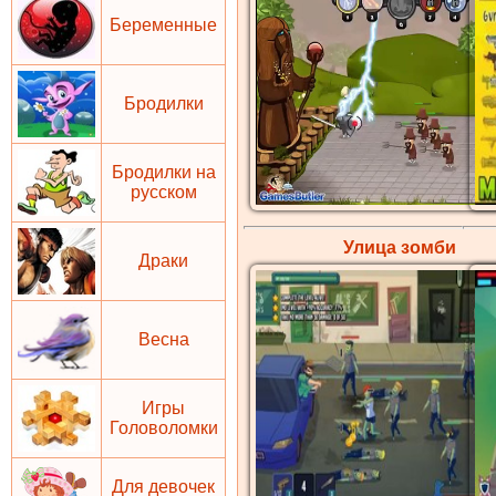
Беременные
Бродилки
Бродилки на
русском
Улица зомби
Драки
Весна
Игры
Головоломки
Для девочек