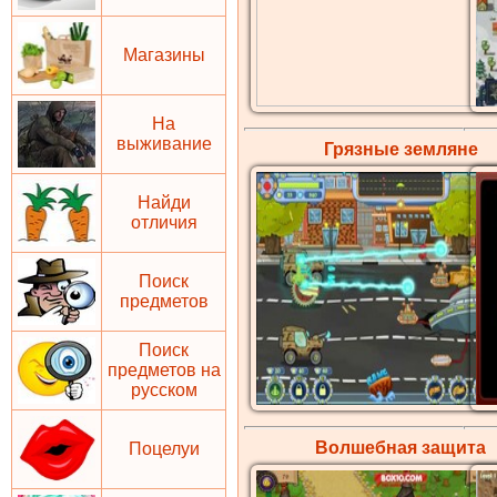
Магазины
На
выживание
Грязные земляне
Найди
отличия
Поиск
предметов
Поиск
предметов на
русском
Волшебная
защита
Поцелуи