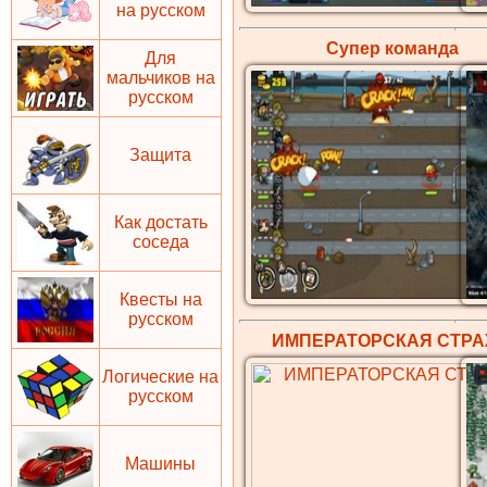
на русском
Супер команда
Для
мальчиков на
русском
Защита
Как достать
соседа
Квесты на
русском
ИМПЕРАТОРСКАЯ СТР
Логические на
русском
Машины