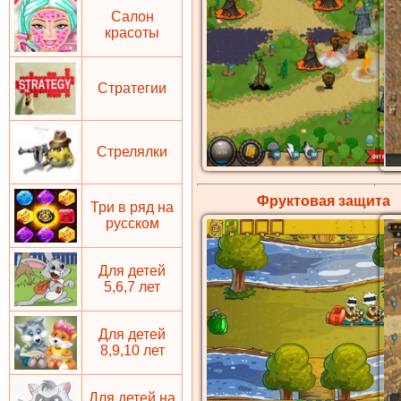
Салон
красоты
Стратегии
Стрелялки
Фруктовая
защита
Три в ряд на
русском
Для детей
5,6,7 лет
Для детей
8,9,10 лет
Для детей на