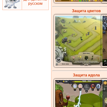
русском
Защита
цветов
Защита
идола