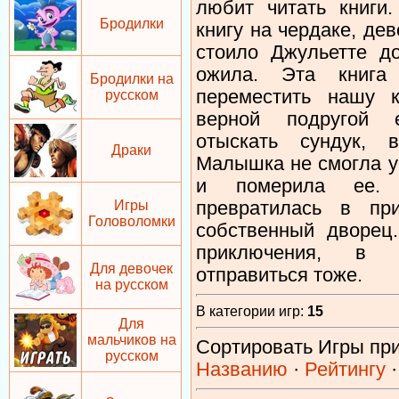
любит читать книги.
Бродилки
книгу на чердаке, де
стоило Джульетте до
ожила. Эта книга
Бродилки на
переместить нашу 
русском
верной подругой 
отыскать сундук, 
Драки
Малышка не смогла у
и померила ее. 
Игры
превратилась в пр
Головоломки
собственный дворец
приключения, в 
Для девочек
отправиться тоже.
на русском
В категории игр
:
15
Для
мальчиков на
Сортировать Игры пр
русском
Названию
·
Рейтингу