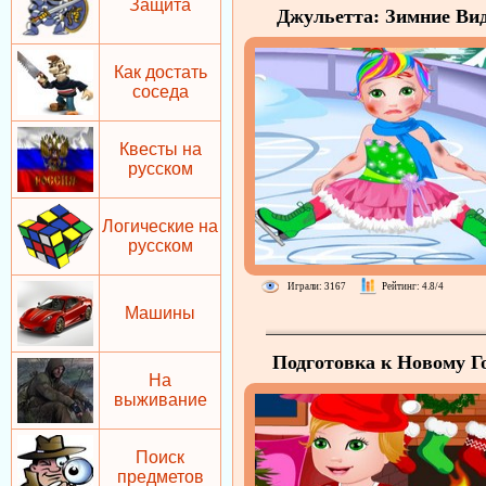
Защита
Джульетта: Зимние Ви
Спорта
Как достать
соседа
Квесты на
русском
Логические на
русском
Играли: 3167
Рейтинг: 4.8/4
Машины
Подготовка к Новому Г
На
выживание
Поиск
предметов