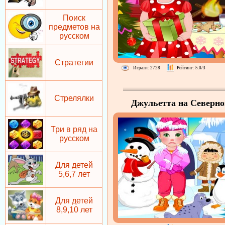
Поиск
предметов на
русском
Стратегии
Играли: 2728
Рейтинг: 5.0/3
Стрелялки
Джульетта на Северн
Полюсе
Три в ряд на
русском
Для детей
5,6,7 лет
Для детей
8,9,10 лет