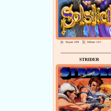
Играли: 2399
Рейтинг: 5.0/1
STRIDER