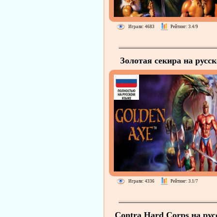
Играли: 4683
Рейтинг: 3.4/9
Золотая секира на русск
Играли: 4336
Рейтинг: 3.1/7
Contra Hard Corps на ру