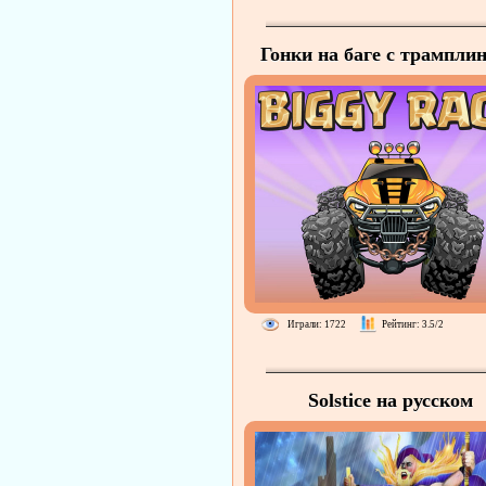
Гонки на баге с трампли
Играли: 1722
Рейтинг: 3.5/2
Solstice на русском