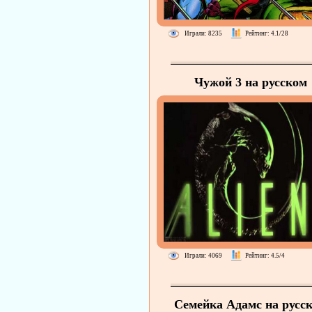
Играли: 8235
Рейтинг: 4.1/28
Чужой 3 на русском
Играли: 4069
Рейтинг: 4.5/4
Семейка Адамс на русс