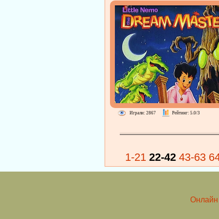
на русском
Играли: 2867
Рейтинг: 5.0/3
1-21
22-42
43-63
6
Онлайн 