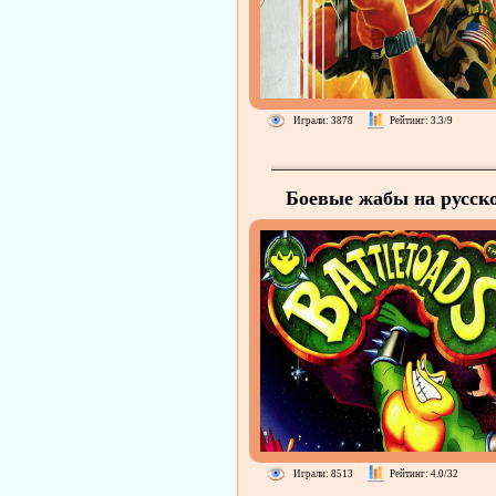
Играли: 3878
Рейтинг: 3.3/9
Боевые жабы на русск
Играли: 8513
Рейтинг: 4.0/32