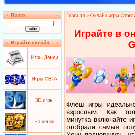
Поиск
Главная
»
Онлайн игры Стоге
Играйте в он
G
Играйте онлайн
Игры Денди
Игры СЕГА
3D игры
Флеш игры идеально
взрослым. Как тол
минутка включайте и
Башенки
отобрали самые поп
Хочу подчеркнуть, ч