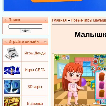
Поиск
Главная
»
Новые игры малыш
Малышка
Играйте онлайн
Игры Денди
Игры СЕГА
3D игры
Башенки