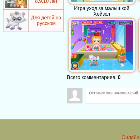
8,9,10 лет
Игра уход за малышкой
Хейзел
Для детей на
русском
Всего комментариев
:
0
Онлайн 