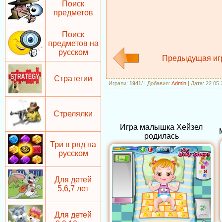
Поиск
предметов
Поиск
предметов на
русском
Предыдущая иг
Стратегии
Играли
:
1941
/
|
Добавил
:
Admin
| Дата: 22.05
Стрелялки
Игра малышка Хейзел
родилась
Три в ряд на
русском
Для детей
5,6,7 лет
Для детей