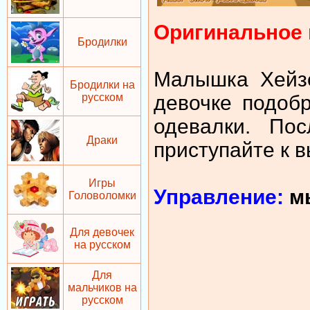
Оригинальное 
Бродилки
Малышка Хейзе
Бродилки на
девочке подоб
русском
одевалки. По
Драки
приступайте к 
Игры
Управление:
м
Головоломки
Для девочек
на русском
Для
мальчиков на
русском