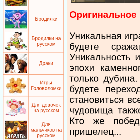
Оригинальное 
Бродилки
Уникальная игра
Бродилки на
будете сража
русском
Уникальность и
Драки
эпохи каменно
только дубина
Игры
будете перехо
Головоломки
становиться вс
Для девочек
чудовища также
на русском
Кто же побед
Для
пришелец...
мальчиков на
русском