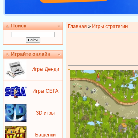
Поиск
Главная
»
Игры стратегии
Играйте онлайн
Игры Денди
Игры СЕГА
3D игры
Башенки