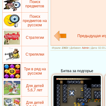
Поиск
предметов
Поиск
предметов на
русском
Предыдущая иг
Стратегии
Играли
:
2363
/
|
Добавил
:
Admin
| Дата: 02.03
Стрелялки
Три в ряд на
Битва за подгорье
русском
Для детей
5,6,7 лет
Для детей