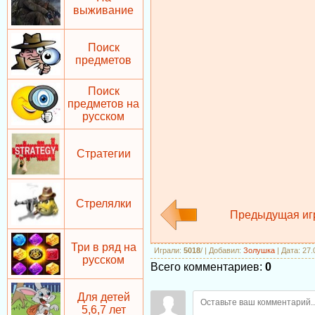
выживание
Поиск
предметов
Поиск
предметов на
русском
Стратегии
Стрелялки
Предыдущая иг
Три в ряд на
Играли
:
5018
/
|
Добавил
:
Золушка
| Дата: 27
русском
Всего комментариев
:
0
Для детей
5,6,7 лет