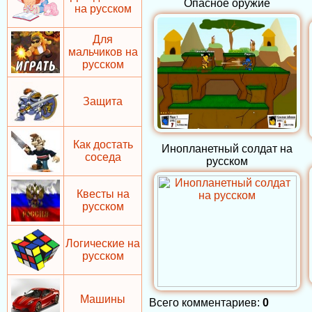
Опасное оружие
на русском
Для
мальчиков на
русском
Защита
Как достать
Инопланетный солдат на
соседа
русском
Квесты на
русском
Логические на
русском
Машины
Всего комментариев
:
0