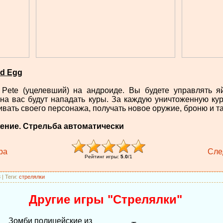
d Egg
e Pete (уцелевший) на андроиде. Вы будете управлять
 на вас будут нападать куры. За каждую уничтоженную кур
вать своего персонажа, получать новое оружие, броню и та
жение. Стрельба автоматически
ра
Сле
Рейтинг игры
:
5.0
/
1
3
|
Теги
:
стрелялки
Другие игры "Стрелялки"
Зомби полицейские из