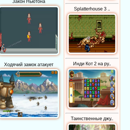
Закон Ньютона
Splatterhouse 3 ..
Инди Кот 2 на ру..
Ходячий замок атакует
Таинственные джу..