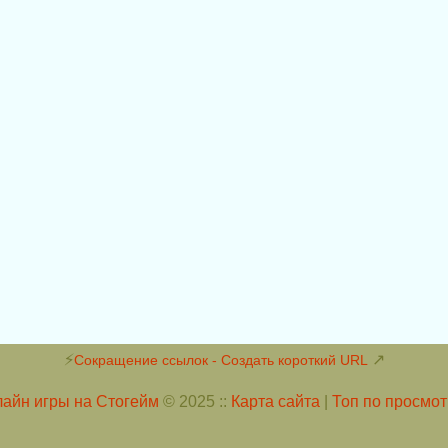
⚡
↗
Сокращение ссылок - Создать короткий URL
айн игры на Стогейм
© 2025 ::
Карта сайта
|
Топ по просмо