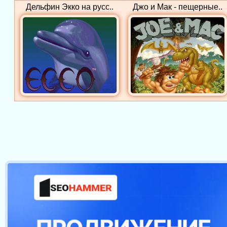
Дельфин Экко на русс..
Джо и Мак - пещерные..