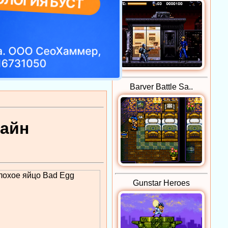
Barver Battle Sa..
лайн
Gunstar Heroes