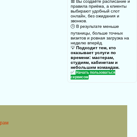
📅 Вы создаёте расписание и
правила приёма, а клиенты
выбирают удобный слот
онлайн, без ожидания и
звонков.
🕒 В результате меньше
путаницы, больше точных
визитов и ровная загрузка на
неделю вперёд.
💡
Подходит тем, кто
оказывает услуги по
времени: мастерам,
студиям, кабинетам и
небольшим командам.
✅
Начать пользоваться
сервисом
трам