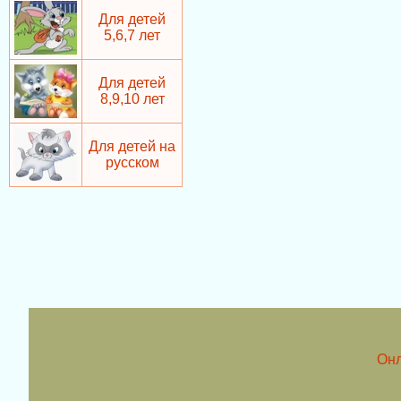
Для детей
5,6,7 лет
Для детей
8,9,10 лет
Для детей на
русском
Онл