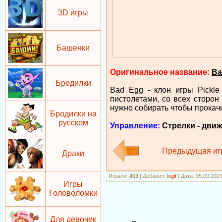
3D игры
Башенки
Оригинальное название:
Ba
Бродилки
Bad Egg - клон игры Pickl
пистолетами, со всех сторон
нужно собирать чтобы прокачи
Бродилки на
русском
Управление:
Стрелки - дви
Предыдущая иг
Драки
Играли
:
453
|
Добавил
:
logif
| Дата: 05.09.202
Игры
Головоломки
Для девочек