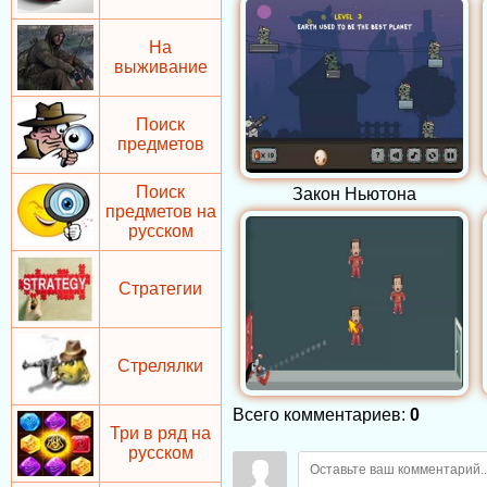
На
выживание
Поиск
предметов
Поиск
Закон Ньютона
предметов на
русском
Стратегии
Стрелялки
Всего комментариев
:
0
Три в ряд на
русском