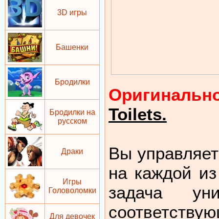
3D игры
Башенки
Бродилки
Оригинально
Toilets.
Бродилки на
русском
Вы управляет
Драки
на каждой из
Игры
задача ун
Головоломки
соответств
Для девочек