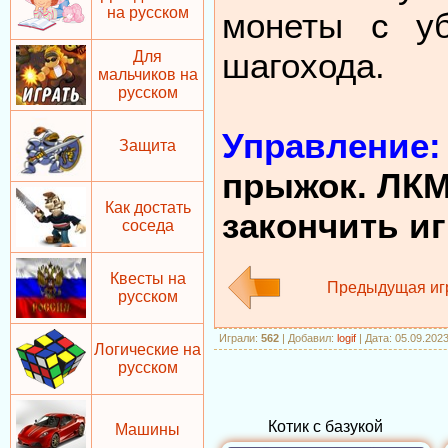
на русском
монеты с уб
шагохода.
Для
мальчиков на
русском
Управление:
Защита
прыжок. ЛКМ 
Как достать
закончить и
соседа
Квесты на
Предыдущая иг
русском
Играли
:
562
|
Добавил
:
logif
| Дата: 05.09.202
Логические на
русском
Котик с базукой
Машины