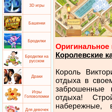
3D игры
Башенки
Бродилки
Оригинальное 
Королевские к
Бродилки на
русском
Король Виктор
Драки
отдыха в свое
заброшенные 
Игры
отдыха! Стр
Головоломки
набережные, 
Для девочек