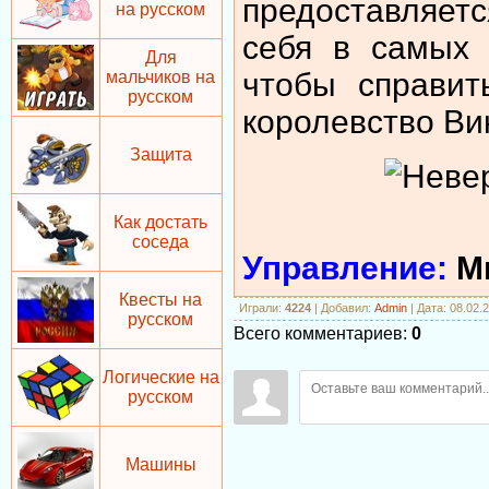
предоставляет
на русском
себя в самых 
Для
чтобы справит
мальчиков на
русском
королевство Ви
Защита
Как достать
соседа
Управление:
М
Квесты на
Играли
:
4224
|
Добавил
:
Admin
| Дата: 08.02.
русском
Всего комментариев
:
0
Логические на
русском
Машины