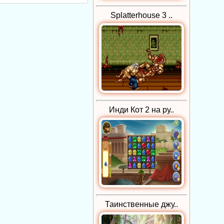
Splatterhouse 3 ..
Инди Кот 2 на ру..
Таинственные джу..