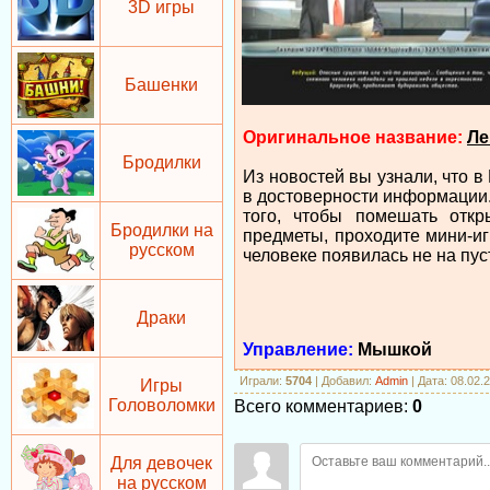
3D игры
Башенки
Оригинальное название:
Ле
Бродилки
Из новостей вы узнали, что 
в достоверности информации.
того, чтобы помешать откр
Бродилки на
предметы, проходите мини-и
русском
человеке появилась не на пус
Драки
Управление:
Мышкой
Играли
:
5704
|
Добавил
:
Admin
| Дата: 08.02.
Игры
Головоломки
Всего комментариев
:
0
Для девочек
на русском