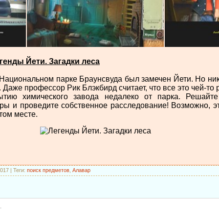
генды Йети. Загадки леса
в Национальном парке Браунсвуда был замечен Йети. Но ник
 Даже профессор Рик Блэкбирд считает, что все это чей-то
ытию химического завода недалеко от парка. Решайте
гры и проведите собственное расследование! Возможно, э
том месте.
2017
|
Теги
:
поиск предметов
,
Алавар