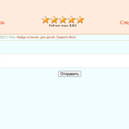
ра
Сле
Рейтинг игры
:
5.0
/
3
.2017
|
Теги
:
Найди отличия
,
для детей
,
Гравити Фолз
Отправить