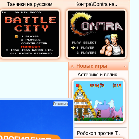
Танчики на русском
Контра\Contra на..
Новые игры
Астерикс и велик..
Реклама
Робокоп против Т..