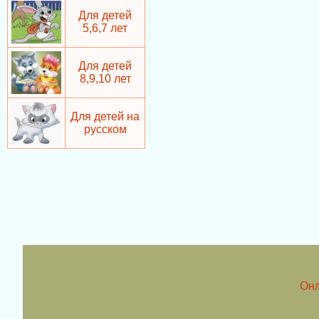
Для детей
5,6,7 лет
Для детей
8,9,10 лет
Для детей на
русском
Онл