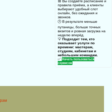
📅 Вы создаёте расписание и
правила приёма, а клиенты
выбирают удобный слот
онлайн, без ожидания и
звонков.
🕒 В результате меньше
путаницы, больше точных
визитов и ровная загрузка на
неделю вперёд.
💡
Подходит тем, кто
оказывает услуги по
времени: мастерам,
студиям, кабинетам и
небольшим командам.
✅
Начать пользоваться
сервисом
трам