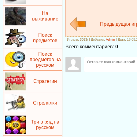
На
выживание
Предыдущая иг
Поиск
Играли
:
3053
/
|
Добавил
:
Admin
| Дата: 18.05
предметов
Всего комментариев
:
0
Поиск
предметов на
русском
Стратегии
Стрелялки
Три в ряд на
русском