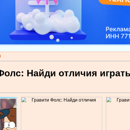
я
Фолс: Найди отличия играт