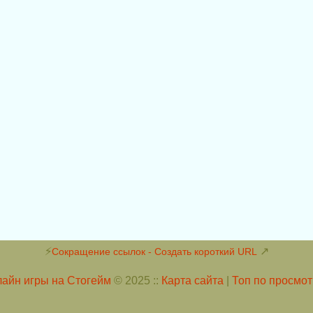
⚡
↗
Сокращение ссылок - Создать короткий URL
айн игры на Стогейм
© 2025 ::
Карта сайта
|
Топ по просмо