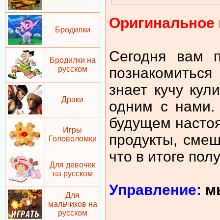
Оригинальное 
Бродилки
Сегодня вам п
Бродилки на
познакомиться
русском
знает кучу кул
Драки
одним с нами.
будущем насто
Игры
продукты, смеш
Головоломки
что в итоге пол
Для девочек
на русском
Управление:
м
Для
мальчиков на
русском