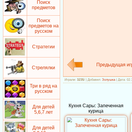
Поиск
предметов
Поиск
предметов на
русском
Стратегии
Предыдущая иг
Стрелялки
Играли
:
3235
/
|
Добавил
:
Золушка
| Дата: 02
Три в ряд на
русском
Кухня Сары: Запеченная
Для детей
курица
5,6,7 лет
Для детей